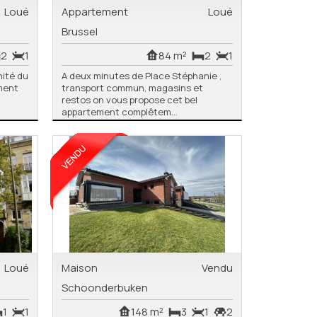
Loué
Appartement
Loué
Brussel
2
1
84 m²
2
1
mité du
A deux minutes de Place Stéphanie ,
ment
transport commun, magasins et
restos on vous propose cet bel
appartement complêtem...
Loué
Maison
Vendu
Schoonderbuken
1
1
148 m²
3
1
2