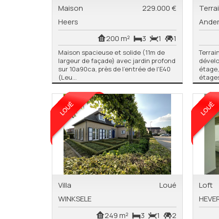
Maison
229.000 €
Terra
Heers
Ander
200 m²
3
1
1
Maison spacieuse et solide (11m de
Terrai
largeur de façade) avec jardin profond
dével
sur 10a90ca, près de l'entrée de l'E40
étage,
(Leu...
étages.
Villa
Loué
Loft
WINKSELE
HEVE
249 m²
3
1
2