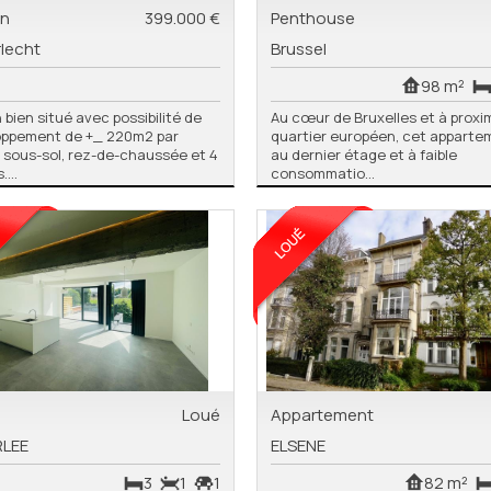
in
399.000 €
Penthouse
lecht
Brussel
98 m²
n bien situé avec possibilité de
Au cœur de Bruxelles et à proxi
oppement de +_ 220m2 par
quartier européen, cet apparte
 sous-sol, rez-de-chaussée et 4
au dernier étage et à faible
...
consommatio...
Loué
Appartement
RLEE
ELSENE
3
1
1
82 m²