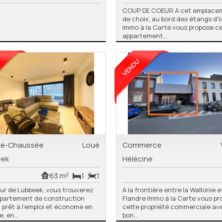
COUP DE COEUR A cet emplace
de choix, au bord des étangs d'Ix
Immo à la Carte vous propose c
appartement...
de-Chaussée
Loué
Commerce
eek
Hélécine
63 m²
1
1
r de Lubbeek, vous trouverez
A la frontière entre la Wallonie e
ppartement de construction
Flandre Immo à la Carte vous p
 prêt à l'emploi et économe en
cette propriété commerciale av
, en...
bon...