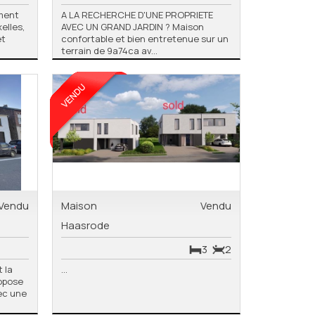
ment
A LA RECHERCHE D'UNE PROPRIETE
elles,
AVEC UN GRAND JARDIN ? Maison
et
confortable et bien entretenue sur un
terrain de 9a74ca av...
Vendu
Maison
Vendu
Haasrode
3
2
t la
...
ropose
ec une