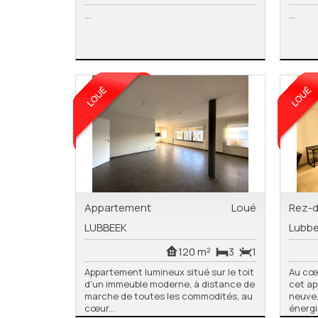
...
...
Appartement
Loué
Rez-
LUBBEEK
Lubb
120 m²
3
1
Appartement lumineux situé sur le toit
Au cœu
d'un immeuble moderne, à distance de
cet a
marche de toutes les commodités, au
neuve,
cœur...
énergie