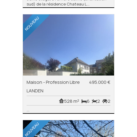
sud) de la résidence Chateau L...
Maison - Profession Libre
495.000 €
LANDEN
528 m²
6
2
2
...