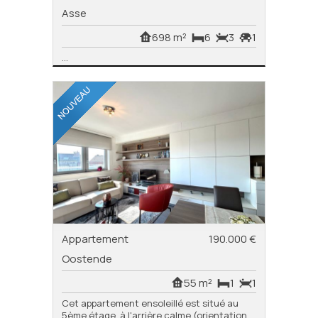
Asse
698 m²
6
3
1
...
Appartement
190.000 €
Oostende
55 m²
1
1
Cet appartement ensoleillé est situé au
5ème étage, à l'arrière calme (orientation