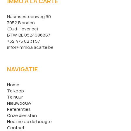
IMMO À LA CARTE
Naamsesteenweg 90
3052 Blanden
(Oud-Heverlee)
BTW. BE 0524906887
+32 475 62 31 57
info@immoalacarte.be
NAVIGATIE
Home
Te koop
Te huur
Nieuwbouw
Referenties
Onze diensten
Hou me op de hoogte
Contact