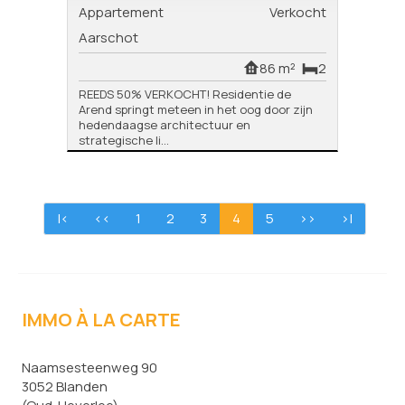
Appartement
Verkocht
Aarschot
86 m²
2
REEDS 50% VERKOCHT! Residentie de
Arend springt meteen in het oog door zijn
hedendaagse architectuur en
strategische li...
|<
<<
1
2
3
4
5
>>
>|
IMMO À LA CARTE
Naamsesteenweg 90
3052 Blanden