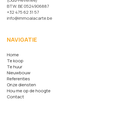
(Oud-Heverlee)
BTW. BE 0524906887
+32 475 62 31 57
info@immoalacarte.be
NAVIGATIE
Home
Te koop
Te huur
Nieuwbouw
Referenties
Onze diensten
Hou me op de hoogte
Contact