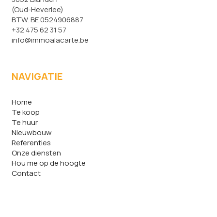
(Oud-Heverlee)
BTW. BE 0524906887
+32 475 62 31 57
info@immoalacarte.be
NAVIGATIE
Home
Te koop
Te huur
Nieuwbouw
Referenties
Onze diensten
Hou me op de hoogte
Contact