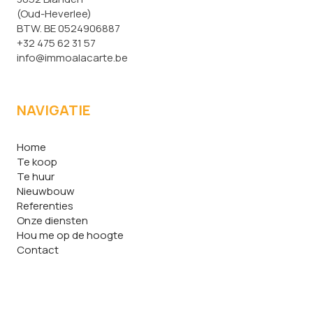
(Oud-Heverlee)
BTW. BE 0524906887
+32 475 62 31 57
info@immoalacarte.be
NAVIGATIE
Home
Te koop
Te huur
Nieuwbouw
Referenties
Onze diensten
Hou me op de hoogte
Contact