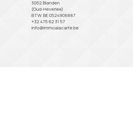
3052 Blanden
(Oud-Heverlee)
BTW. BE 0524906887
+32 475 62 31 57
info@immoalacarte.be