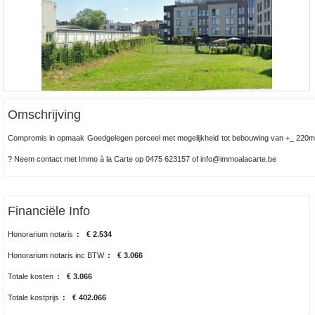
Omschrijving
Compromis in opmaak Goedgelegen perceel met mogelijkheid tot bebouwing van +_ 220m2 
? Neem contact met Immo à la Carte op 0475 623157 of info@immoalacarte.be
Financiële Info
Honorarium notaris
:
€ 2.534
Honorarium notaris inc BTW
:
€ 3.066
Totale kosten
:
€ 3.066
Totale kostprijs
:
€ 402.066