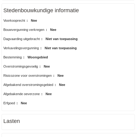
Stedenbouwkundige informatie
Voorkooprecht
:
Nee
Bouwvergunning verkregen
:
Nee
Dagvaarding uitgebracht
:
Niet van toepassing
Verkavelingsvergunning
:
Niet van toepassing
Bestemming
:
Woongebied
Overstromingsgevoelig
:
Nee
Risicozone voor overstromingen
:
Nee
Afgebakend overstromingsgebied
:
Nee
Afgebakende oeverzone
:
Nee
Erfgoed
:
Nee
Lasten