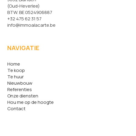
(Oud-Heverlee)
BTW. BE 0524906887
+32 475 62 31 57
info@immoalacarte.be
NAVIGATIE
Home
Te koop
Te huur
Nieuwbouw
Referenties
Onze diensten
Hou me op de hoogte
Contact