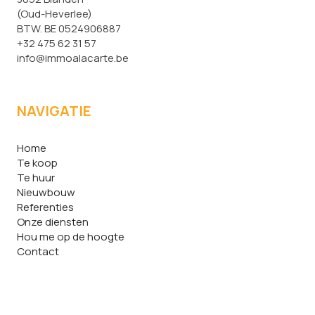
(Oud-Heverlee)
BTW. BE 0524906887
+32 475 62 31 57
info@immoalacarte.be
NAVIGATIE
Home
Te koop
Te huur
Nieuwbouw
Referenties
Onze diensten
Hou me op de hoogte
Contact