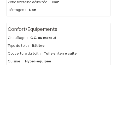
Zone riveraine délimitée
:
Non
Héritages
:
Non
Confort/Equipements
Chauffage
:
C.C. au mazout
Type de toit
:
Bâtière
Couverture du toit
:
Tuile en terre cuite
Cuisine
:
Hyper-équipée
Vitrage
:
Double vitrage
Type de vitrage
:
Style Acier
Confort intérieur
:
Cheminée à cassette, Air conditionné, Alarme, Cuisine
ouverteam, Porte de Garage - électrique