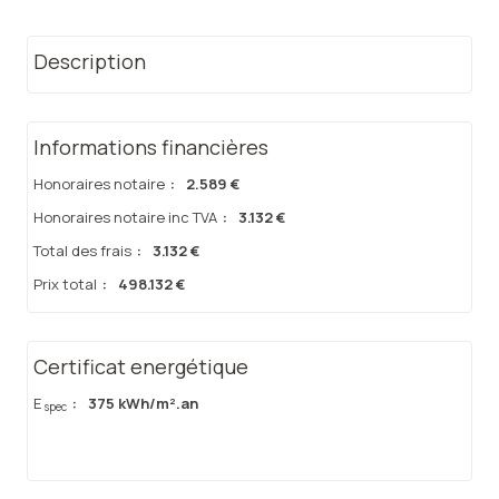
Description
Informations financières
Honoraires notaire
:
2.589 €
Honoraires notaire inc TVA
:
3.132 €
Total des frais
:
3.132 €
Prix total
:
498.132 €
Certificat energétique
E
:
375 kWh/m².an
spec