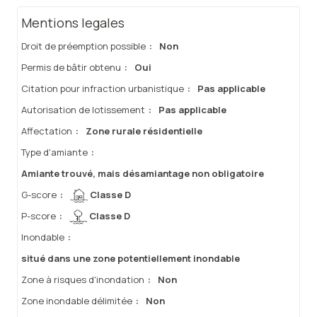
Mentions legales
Droit de préemption possible
:
Non
Permis de bâtir obtenu
:
Oui
Citation pour infraction urbanistique
:
Pas applicable
Autorisation de lotissement
:
Pas applicable
Affectation
:
Zone rurale résidentielle
Type d'amiante
:
Amiante trouvé, mais désamiantage non obligatoire
G-score
:
Classe D
P-score
:
Classe D
Inondable
:
situé dans une zone potentiellement inondable
Zone à risques d'inondation
:
Non
Zone inondable délimitée
:
Non