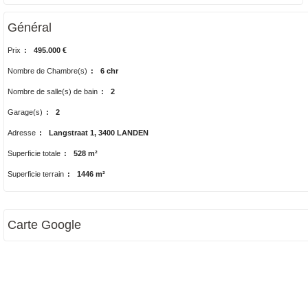
Général
Prix
:
495.000 €
Nombre de Chambre(s)
:
6 chr
Nombre de salle(s) de bain
:
2
Garage(s)
:
2
Adresse
:
Langstraat 1, 3400 LANDEN
Superficie totale
:
528 m²
Superficie terrain
:
1446 m²
Carte Google