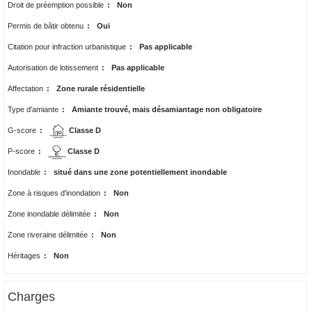
Droit de préemption possible
:
Non
Permis de bâtir obtenu
:
Oui
Citation pour infraction urbanistique
:
Pas applicable
Autorisation de lotissement
:
Pas applicable
Affectation
:
Zone rurale résidentielle
Type d'amiante
:
Amiante trouvé, mais désamiantage non obligatoire
G-score
:
Classe D
P-score
:
Classe D
Inondable
:
situé dans une zone potentiellement inondable
Zone à risques d'inondation
:
Non
Zone inondable délimitée
:
Non
Zone riveraine délimitée
:
Non
Héritages
:
Non
Charges