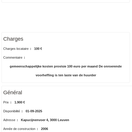
Charges
Charges locataire
:
100 €
Commentaire
:
gemeenschappelijke kosten provisie 100 euro per maand De onroerende
voorheffing is ten laste van de huurder
Général
Prix
:
1.900 €
Disponibilité
:
01-09-2025
Adresse
:
Kapucijnenvoer 4, 3000 Leuven
Année de construction
:
2006