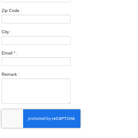
Zip Code :
City :
Email
*
:
Remark :